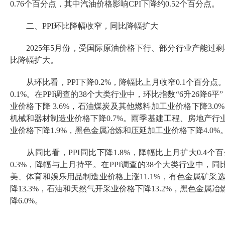
0.
76
个百分点，其中汽油价格影响
CPI
下降约
0.52
个百分点。
二、
PPI
环比
降幅收窄
，同比
降幅扩大
2025
年
5
月份，受国际原油价格下行、部分行业产能过剩
比降幅扩大。
从环比看，
PPI
下降
0.2%
，
降幅比上月收窄
0.1
个百分点
0.1%
。在
PPI
调查的
38
个大类行业中，环比指数
“6
升
26
降
6
平
”
业价格下降
3.6
%
，石油
煤炭及其他燃料加工业价格下降
3.0%
机械和器材制造业价格下降
0.7%
。雨季
基建工程
、
房地产行
业价格下降
1.9
%
，黑色金属冶炼和压延加工
业
价格下
降
4.0
%
从
同比看，
PPI
同比
下降
1.
8
%
，
降幅比上月扩大
0.4
个百
0.3%
，
降幅与上月持平
。
在
PPI
调查的
38
个大类行业中，同
美、体育和娱乐用品制造业价格
上
涨
11.1%
，有色金属矿采
降
13.3
%
，石油和天然气开采业价格下降
13.2
%
，黑色金属冶
降
6.0
%
。