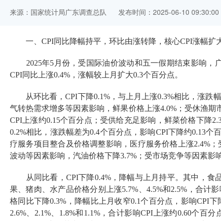
来源：国家统计局广东调查总队
发布时间：2025-06-10 09:30:00
一、
CPI
同比降幅持平
，
环比由
涨
转
降，核心
CPI
涨幅扩
2025
年
5
月份，
受国际油价波动和
五一假期结束
影响，
CPI
同比上涨
0.4%
，涨幅较上月扩大
0.3
个百分点。
从环比看，
CPI
下降
0.1%
，与
上月
上涨
0.3%
相
比，涨跌
气
转
热需求增多等因素影响，鲜果价格上涨
4.0%
；
受休渔期
CPI
上涨约
0.15
个百分点；受供给
充足
影响，鲜菜价格下降
2.
0.2%
相比
，
涨跌幅差为
0.4
个百分点，影响
CPI
下降约
0.
13
个
疗服务
项目整合及
价格调整影响，医疗服务价格上涨
2.4
%
；
波动等因素影响，汽油价格下降
3.7%
；受市场竞争等因素影
从同比
看，
CPI
下降
0.4%
，
降幅与上月持平
。
其中，
食
果、
猪肉、
水产品价格分别上涨
5.7%
、
4.5%
和
2.5%
，合计影
格
同比下降
0.3%
，
降
幅
比
上月
收窄
0.1
个百分点
，影响
CPI下
2.6%
、
2.1%
、
1.8%
和
1.1%
，合计影响
CPI
上涨约
0.60
个百分