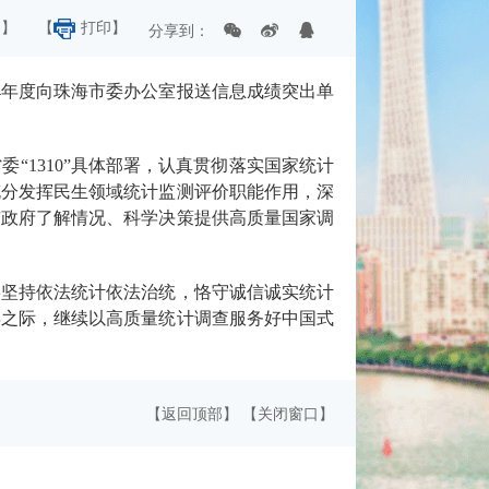
】
【
打印】
分享到
：
4
年度向珠海市委办公室报送信息成绩突出单
省委
“1310”
具体部署，
认真贯彻落实国家统计
充分发挥民生领域统计监测评价职能作用，深
市政府了解情况、科学决策提供高质量国家调
终坚持依法统计依法治统，恪守
诚信诚实统计
年
之际，继续
以高质量统计调查
服务好
中国式
【返回顶部】
【关闭窗口】