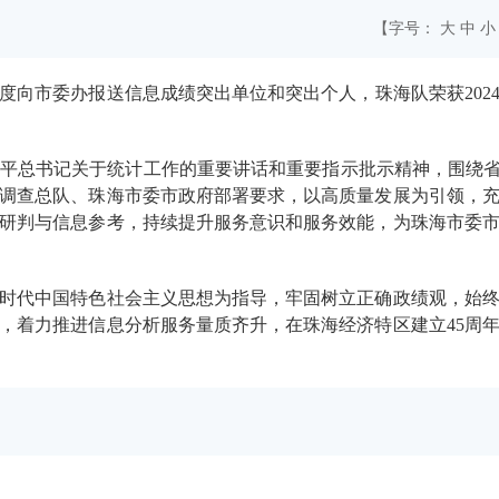
【字号：
大
中
小
度向市委办报送信息成绩突出单位和突出个人，珠海队荣获
202
平总书记关于统计工作的重要讲话和重要指示批示精神
，围绕
调查总队、珠海市委市政府部署要求
，以高质量发展为引领，
研判与信息参考，持续提升服务意识和服务效能
，
为珠海市委
时代中国特色社会主义思想为指导，
牢固树立
正确政绩观，
始
，
着力推进信息
分析
服务量质
齐升
，在
珠海经济特区
建立
45
周